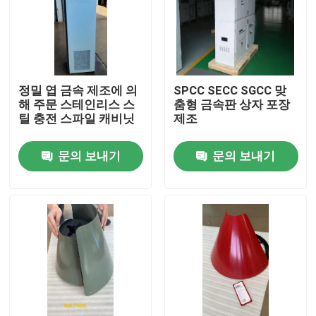
공장 투어
품질 관리
정밀 엽 금속 제조에 의
SPCC SECC SGCC 맞
해 주문 스테인리스 스
춤형 금속판 상자 포장
틸 충전 스파일 캐비닛
제조
연락처
문의 보내기
문의 보내기
견적 요청
정밀 판금 구조물 부품
판금 인클로저 제작
CNC 기계가공 부분