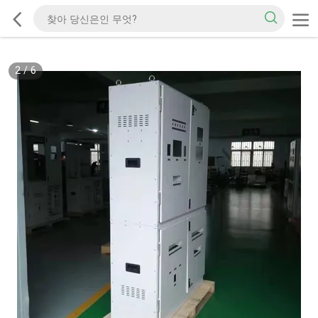
2
/
6